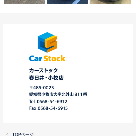
ピット作業のご予約は
ロードスターＲＦ、
☆本日のご納車☆ 春
前日までに！
Ｓ様
ＣＸ－５登録完了
日井店
ア…
☆…
TOPページ