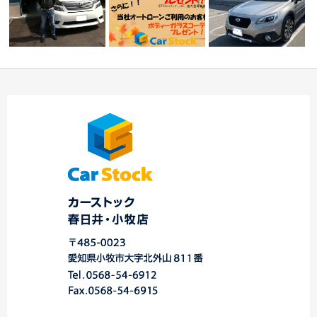
☆ アウトバック ご
まだコロナ感染者数が
イ
オータムキャンペーン
納車 ☆ 春日井・
増えていますね…
開催中☆中川・港店
小…
ス…