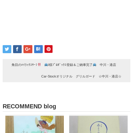
角目のﾊｲﾗｯｸｽｻｰﾌ
I様ﾌﾟﾛﾎﾞｯｸｽ登録＆ご納車完了
中川・港店
Car-Stockオリジナル グリルガード ☆中川・港店☆
RECOMMEND blog