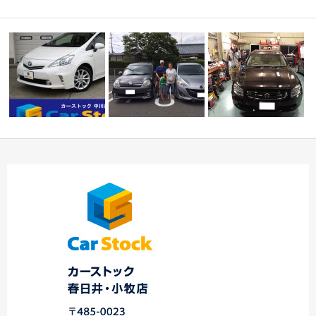
☆Ｉ様 マツダ プレ
★平成25年式 トヨ
マシー 御納
☆★Ｋ様 ステージ
タ プリウスα 1.…
車！！！…
ア 御納車！！★☆