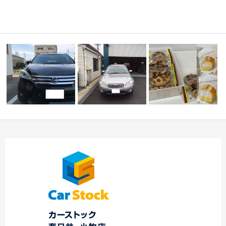
☆Ｙ様 スバル アウ
カーエアコンクリーニ
トバック 御納
差し入れありがとう
ング ☆スバル車専
車！！…
ございます
門…