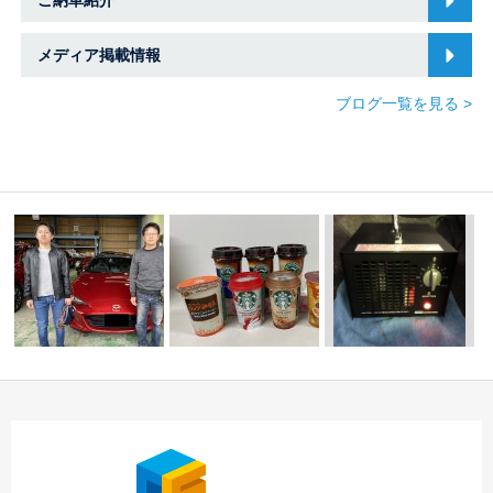
メディア掲載情報
ブログ一覧を見る >
S様 ロードスター ご納
差入れ有難うございま
オゾン脱臭はいか
車☆中川・港店☆…
す
★ｽﾊﾞﾙ車・…
が？ 中川・港店