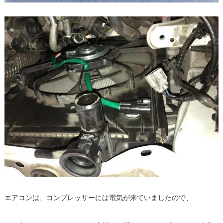
エアコンは、コンプレッサーには電気が来ていましたので、