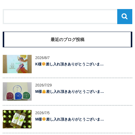
最近のブログ投稿
2026/8/7
K様
差し入れ頂きありがとうございま…
2026/7/29
M様
差し入れ頂きありがとうございま…
2026/7/5
M様
差し入れ頂きありがとうございま…