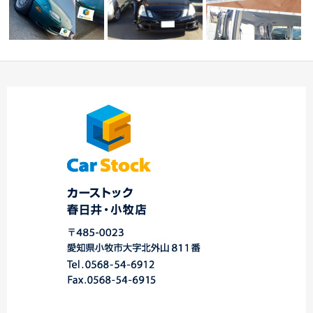
Ｋ様ﾛｰﾄﾞｽﾀｰ登録完了
☆★ Ｓ様 マークⅡブ
キャンピングカー
事故渋滞…
リット御納車！！★…
NOAH
スバル車…