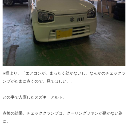
R様より、「エアコンが、まったく効かないし、なんかのチェックラ
ンプがたまに点くので、見てほしい。」
との事で入庫したスズキ アルト。
点検の結果、チェッククランプは、クーリングファンが動かない為
に、