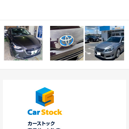
☆ レガシィツーリン
Ｋ様デミオ登録完了
160系プロボックス エ
グワゴンご納車 ☆
☆中川・港店☆
ンブレム塗装 中…
…