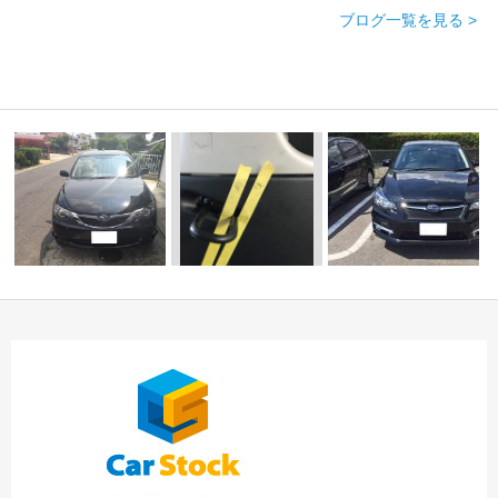
ブログ一覧を見る >
☆Ｕ様 インプレッサ
☆ Ｏ様 インプレッ
プロボックス後部座
スポーツハイブリッ
サ 御納車！！ ☆
席 中川・港店
ド…