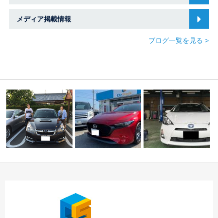
メディア掲載情報
ブログ一覧を見る >
☆Ｍ様 スバル レガ
ご納車 ☆スバル車・
シィツーリングワゴ
マツダ車専門店 春
本日のご納車！！！中
ン…
日…
川店