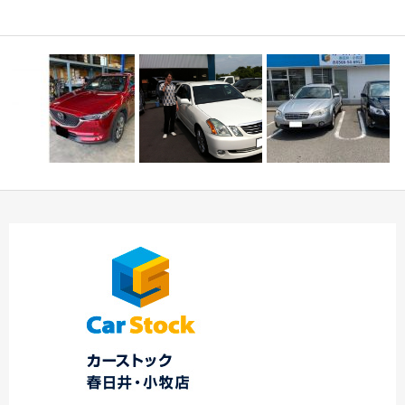
記
☆★ K様 マークⅡブ
☆本日のご納車☆ 春
CX-5 オイル交換
リット御納車！！★…
日井・小牧店