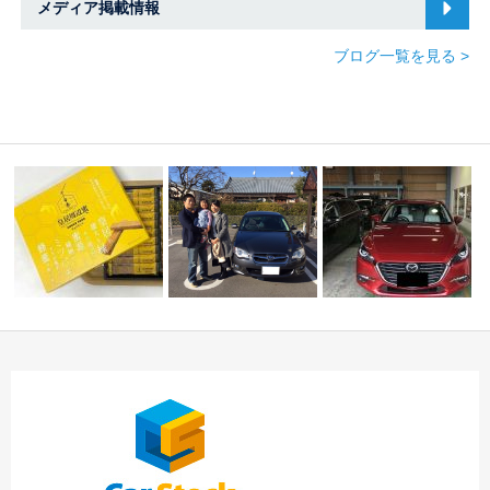
メディア掲載情報
ブログ一覧を見る >
Ｉ様
差し入れ頂きあ
りがとうございます
☆本日の御納車のご紹
本日のご納車☆中川・
…
介です！！☆
港店☆