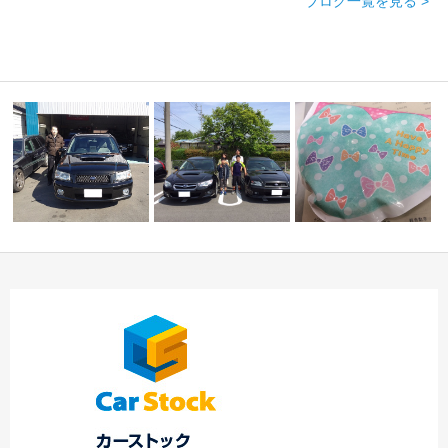
ブログ一覧を見る >
☆ Ｆ様
ブ
☆★Ｉ様 フォレスタ
☆御納車のご紹介で
ありがとうございま
ー 御納車！！★☆
す！！☆
す…