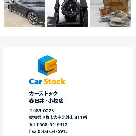
名古屋登録＆事業用ハ
「カシオ Ｇ－ＳＨＯ
嬉しい差し入れ頂きま
イエースバン★スバ
ＣＫ」プレゼントキ
した
☆スバル車・
ル…
ャ…
…