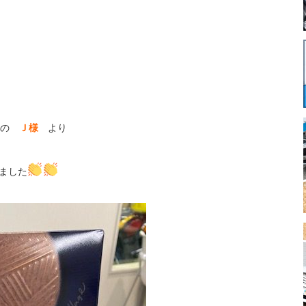
の
Ｊ様
より
ました