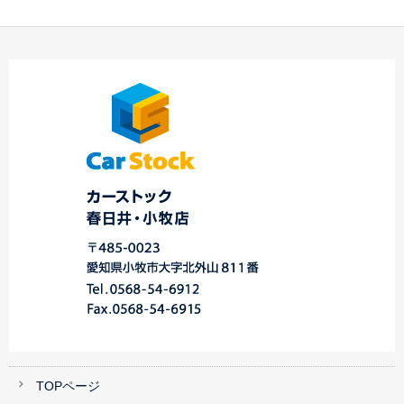
☆Ｉ様 フォレスタ
ー
★今週のご納車 中川
☆ Ｍ様 ステージ
ー ご納車 春日井店
店★
ア 御納車！！ ☆
☆…
TOPページ