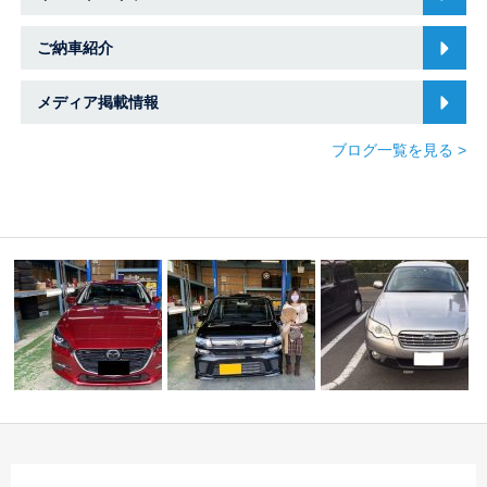
ご納車紹介
メディア掲載情報
ブログ一覧を見る >
ポー
☆ レガシィアウトバ
・
Ｓ様 フレア ご納
ック ご納車 ☆
☆臨