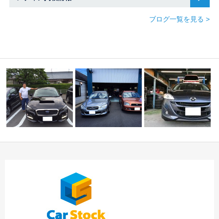
ブログ一覧を見る >
☆Ｔ様 スバル レヴ
☆Ｋ様 スバル レガ
ォーグ 御納
シィツーリングワゴ
今週のご納車！！！中
車！！！…
ン…
川店