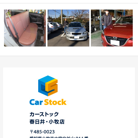
プロボックスシートカ
Ｔ様 アクセラスポー
フ
バー取付け 中川・
☆ Ｓ様 フォレスタ
ツ ご納車 ☆中川・
…
ー 御納車！！ ☆
…