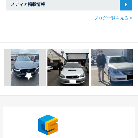
メディア掲載情報
ブログ一覧を見る >
☆ Ｓ様 レガシィツ
ご納車のご紹介 ☆マ
三重登録(CX-30)☆中
ーリングワゴン 御
ツダ車専門店☆中川・
川・港店☆
納…
…