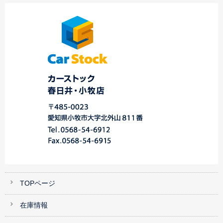
本日のご納車☆中川店
Ｓ様ﾊｲﾗｯｸｽｻｰﾌ登録完
トバック 御納
☆
了
中…
車！！…
TOPページ
在庫情報