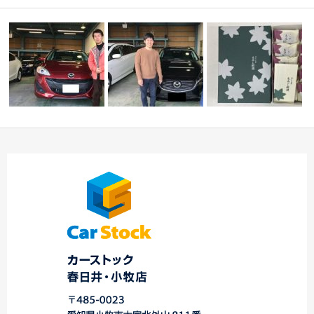
本日のご納車☆中川店
☆本日のご納車☆中川
Ｅ様 差し入れありが
☆
店！
とうございます！