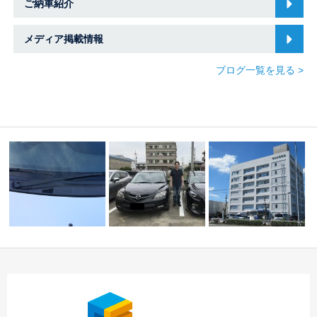
ご納車紹介
メディア掲載情報
ブログ一覧を見る >
ワイパーアーム塗
本日のご納車☆中川店
春日井警察署車庫証明
装 中川・港店
☆
申請＆O様プレマシー…