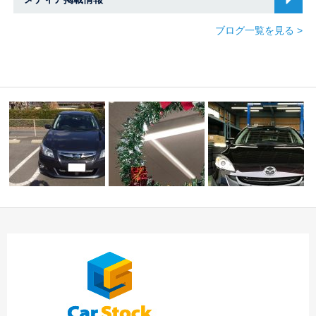
ブログ一覧を見る >
☆本日のご納車☆ 春
MerryXmas
差し
今週のご納車！！！中
日井店
入れありがと…
川店