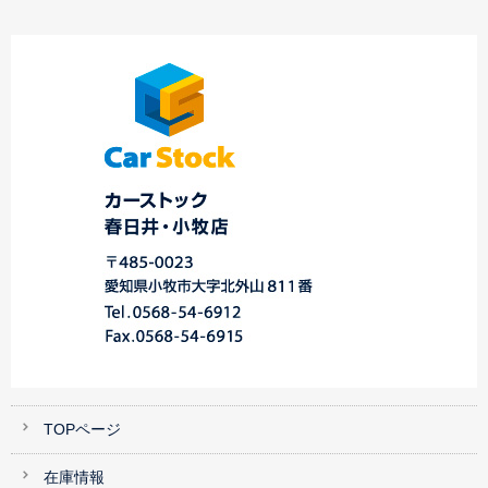
Ｎｅｗロードスター★
スバル・マツダ車専
K様
差し入れ頂きあり
本日のご納車！！！中
門…
がとうございます
…
川店
ク
TOPページ
在庫情報