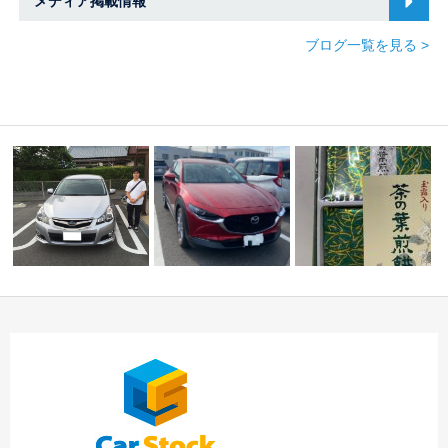
メディア掲載情報
ブログ一覧を見る >
☆ 差し入れを頂きま
☆★ S様 レガシィツー
登録完了車両ご紹介
した ☆ 春日井・
リングワゴン御納…
☆中川・港店☆
小…