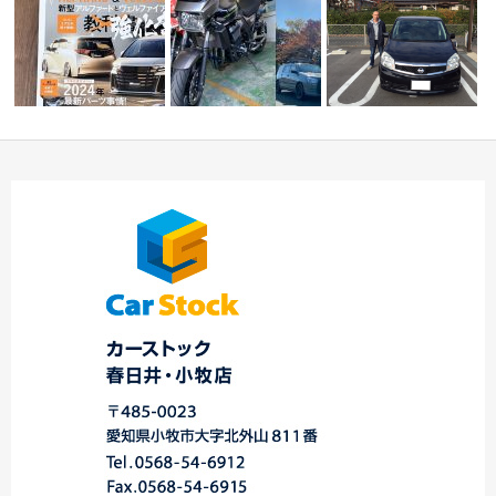
wagonist(ワゴニスト）
T様ﾌﾟﾛﾎﾞｯｸｽ、T様
☆本日の御納車のご紹
3月号に掲…
ZRX120…
介です！！☆
ｱ