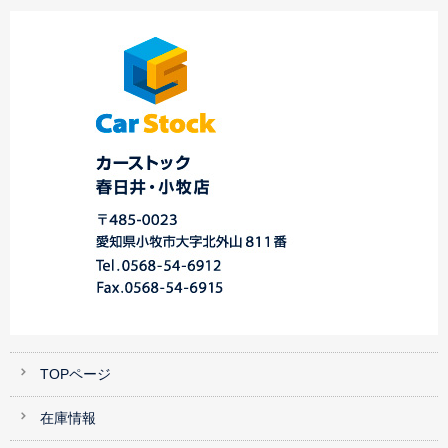
☆Ｔ様 スバル レガ
☆★O様 ステージア
KZ1000 MKⅡ ご納
シィツーリングワゴ
御納車！！★☆
車！ 中川・港…
ン…
TOPページ
在庫情報