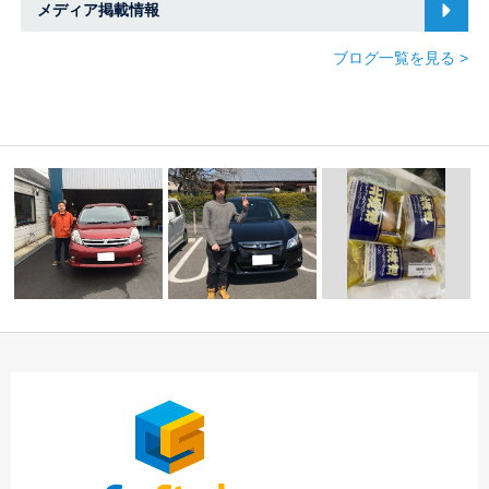
メディア掲載情報
ブログ一覧を見る >
差し入れありがとうご
☆ Ｏ様 アイシス
ざいます！
登録完
御納車！！ ☆
☆納車のご案内☆
了…