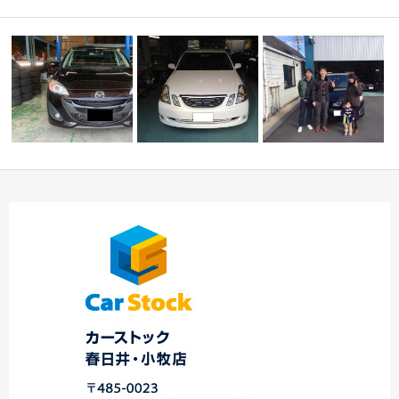
中
W様 プレマシー ご
☆★ Ｎ様 マークⅡブ
☆本日のご納車の紹介
納車☆中川・港店☆
リット御納車！！★…
です☆