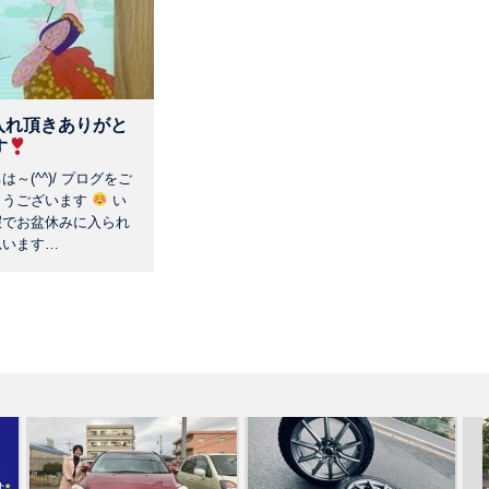
入れ頂きありがと
す
～(^^)/ プログをご
とうございます
い
暇でお盆休みに入られ
思います…