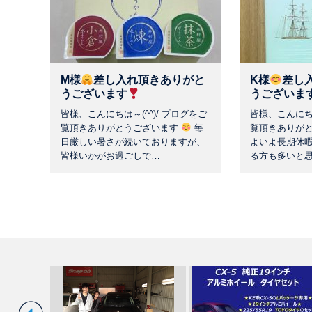
M様
差し入れ頂きありがと
K様
差し
うございます
うございま
皆様、こんにちは～(^^)/ プログをご
皆様、こんにちは
覧頂きありがとうございます
毎
覧頂きありが
日厳しい暑さが続いておりますが、
よいよ長期休
皆様いかがお過ごしで…
る方も多いと