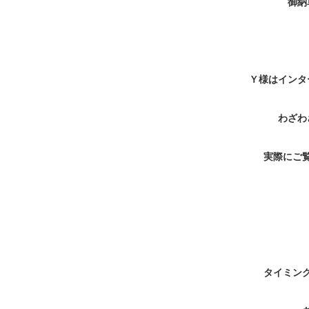
御納
Ｙ様はインタ
わざわ
実際にご
タイミン