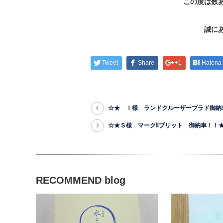
この度は数
誠に
Tweet
Share
+1
Hatena
☆★ Ｉ様 ランドクルーザープラド御納
☆★Ｓ様 マークⅡブリット 御納車！！
RECOMMEND blog