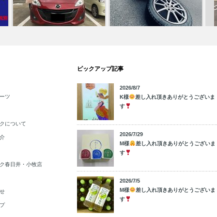
スタッドレスタイヤからサマータ
☆
ピックアップ記事
今日のご納車！！！中川店
イヤへ…！…
ン
2026/8/7
ーツ
K様
差し入れ頂きありがとうございま
す
クについて
2026/7/29
介
M様
差し入れ頂きありがとうございま
す
ク春日井・小牧店
2026/7/5
M様
差し入れ頂きありがとうございま
せ
す
プ