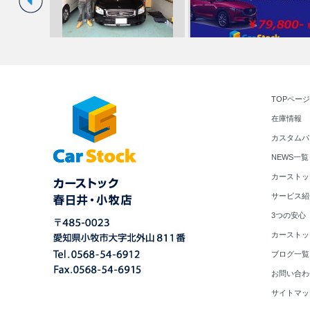
ォレスター
☆★Ｎ様 ステージア 御納
CX-5 純正アルミホイール☆中
TOPページ
車！！★☆
川・港店…
在庫情報
カスタムパ
NEWS一覧
カーストッ
サービス紹
3つの安心
カーストッ
ブログ一覧
お問い合わ
サイトマッ