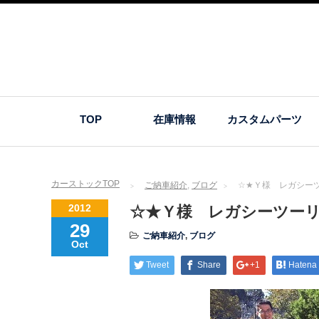
TOP
在庫情報
カスタムパーツ
カーストックTOP
ご納車紹介
,
ブログ
☆★Ｙ様 レガシー
2012
☆★Ｙ様 レガシーツー
29
ご納車紹介
,
ブログ
Oct
Tweet
Share
+1
Hatena