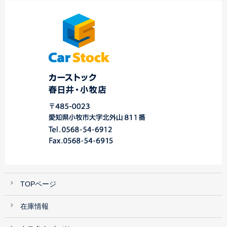
ご納車のご紹介☆中
Ａ様、Ｙ様プロボ
マツダ車専門店 春
川・港店☆
ッ…
日…
TOPページ
在庫情報