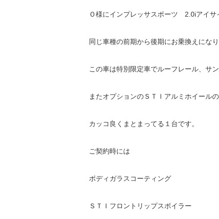
Ｏ様にインプレッサスポーツ 2.0iアイ
同じ車種の前期から後期にお乗換えになり
この車は特別限定車でルーフレール、サン
またオプションのＳＴＩアルミホイールの
カッコ良くまとまってる１台です。
ご契約時には
ボディガラスコーティング
ＳＴＩフロントリップスポイラー