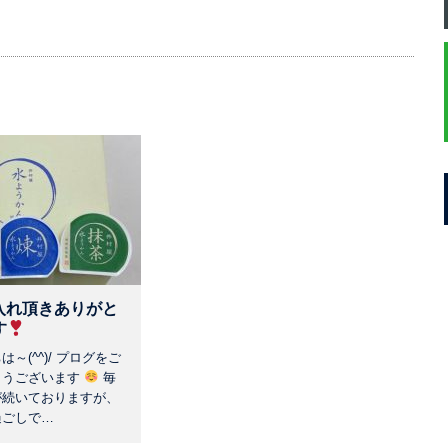
入れ頂きありがと
す
～(^^)/ プログをご
とうございます
毎
が続いておりますが、
過ごしで…