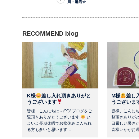
川・港店☆
RECOMMEND blog
K様
差し入れ頂きありがと
M様
差し
うございます
うございま
皆様、こんにちは～(^^)/ プログをご
皆様、こんにちは
覧頂きありがとうございます
い
覧頂きありが
よいよ長期休暇でお盆休みに入られ
日厳しい暑さ
る方も多いと思います…
皆様いかがお