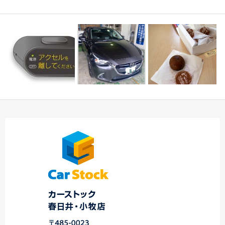
ペダル踏み間違い加速
抑制装置☆中川・港
Ｋ様デミオ登録完了
☆★O様 レガシィツーリ
店…
☆中川・港店☆
ングワゴン御納車…