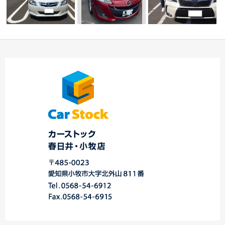
☆Ｎ様 スバル エク
シーガ 御納
登録完了車両ご紹介
☆本日のご納車☆ 春
車！！！…
☆中川・港店☆
日井店