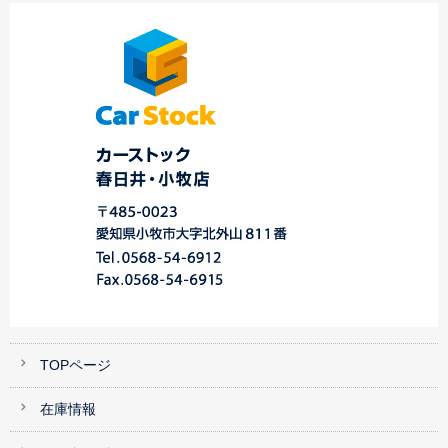
ン ご納車☆中川・港
★平成25年式 トヨ
シーガ 御納
店…
タ プリウスα 1.…
車！！！…
TOPページ
在庫情報