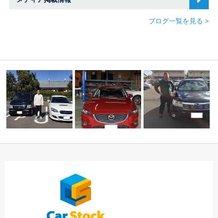
ブログ一覧を見る >
☆Ｈ様 レガシィ Ｎ
Ｈ様 アテンザセダ
様 エクシーガ 御
ン ご納車 ☆中川・
☆Ｍ様 フォレスタ
納…
港…
ー ご納車！！☆