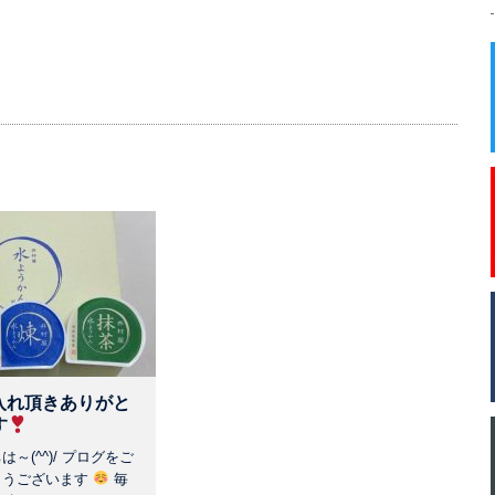
入れ頂きありがと
す
～(^^)/ プログをご
とうございます
毎