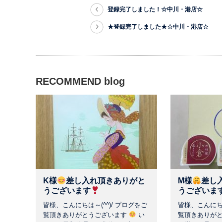
登録完了しました！☆中川・港店☆
★登録完了しました★☆中川・港店☆
RECOMMEND blog
K様
差し入れ頂きありがと
M様
差し
うございます
うございま
皆様、こんにちは～(^^)/ プログをご
皆様、こんにちは
覧頂きありがとうございます
い
覧頂きありが