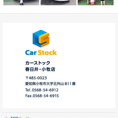
MAZDA3ファストバッ
☆★W様 ラフェスタ御
今日のご納車！！！中
クご納車☆中川・…
納車！！★☆
川店