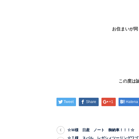
お住まいが同
この度は
Tweet
Share
+1
Hatena
☆Ｍ様 日産 ノート 御納車！！！☆
☆Ｔ様 スバル レガシィツーリングワゴ