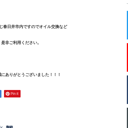
じ春日井市内ですのでオイル交換など
是非ご利用ください。
誠にありがとうございました！！！
Pin it
ン 御納