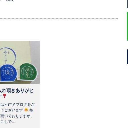
入れ頂きありがと
す
～(^^)/ プログをご
とうございます
毎
が続いておりますが、
過ごしで…