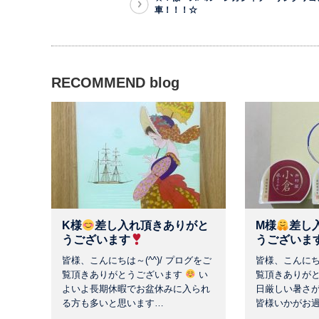
車！！！☆
RECOMMEND blog
K様
差し入れ頂きありがと
M様
差し
うございます
うございま
皆様、こんにちは～(^^)/ プログをご
皆様、こんにちは
覧頂きありがとうございます
い
覧頂きありが
よいよ長期休暇でお盆休みに入られ
日厳しい暑さ
る方も多いと思います…
皆様いかがお