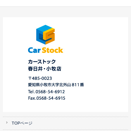
今日のご納車！！！中
★平成22年式 マツ
ホイール塗装 中
川店
ダ ベリーサ Cドレ…
川・港店
TOPページ