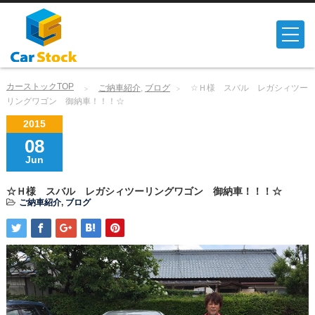
カーストックTOP
ご納車紹介
,
ブログ
☆Ｈ様 スバル レガシィツー
リングワゴン 御納車！！！☆
2015
08
Jun
☆Ｈ様 スバル レガシィツーリングワゴン 御納車！！！☆
ご納車紹介
,
ブログ