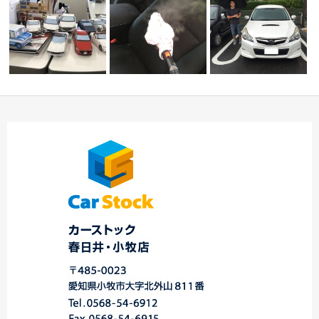
ペーパークラフト ☆
□□ 御納車前のクリー
☆★ I様 レガシィツーリ
中川。港☆
ニング □□
ングワゴン御納…