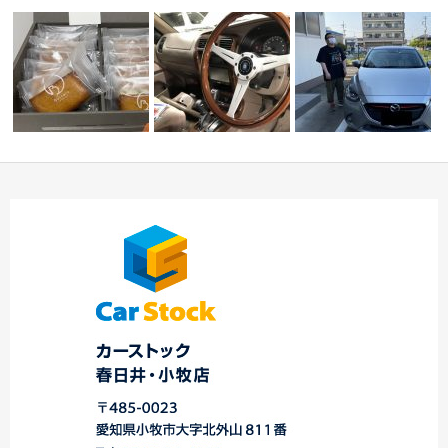
ハイラックスサーフ
ン
差し入れありがとう
ステアリング交換
I様 デミオ ご納車☆
ございます
☆…
中川・港店☆