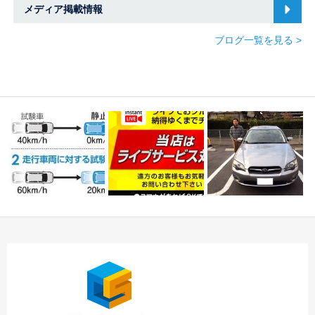
メディア掲載情報
ブログ一覧を見る >
☆Ｚ様 スバル レガ
自動ブレーキ②☆中
★ライブ商談始めまし
シィツーリングワゴ
川・港店☆
た！！★中川・港店
ン…