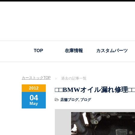
TOP
在庫情報
カスタムパーツ
カーストックTOP
過去の記事一覧
2012
□□BMWオイル漏れ修理□
04
店舗ブログ
,
ブログ
May