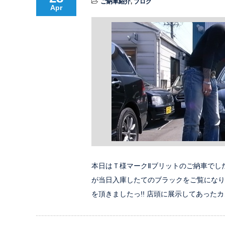
ご納車紹介
,
ブログ
Apr
本日はＴ様マークⅡブリットのご納車でし
が当日入庫したてのブラックをご覧にな
を頂きましたっ!! 店頭に展示してあったカ