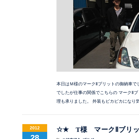
本日はＭ様のマークⅡブリットの御納車で
でしたが仕事の関係でこちらの マークⅡブ
理も承りました。 外装もピカピカになり
2012
☆★ T様 マークⅡブリ
28