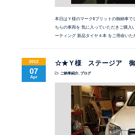
本日はＹ様のマークⅡブリットの御納車で
ちらの車両を 気に入っていただきご購入い
ーティング 新品タイヤ４本 をご用命いた
2012
☆★Ｙ様 ステージア 
07
ご納車紹介
,
ブログ
Apr