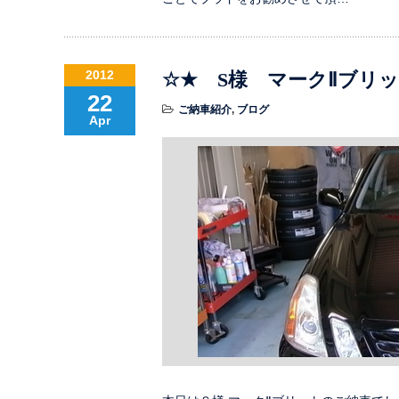
2012
☆★ S様 マークⅡブリ
22
ご納車紹介
,
ブログ
Apr