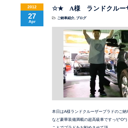
2012
☆★ A様 ランドクルー
27
ご納車紹介
,
ブログ
Apr
本日はA様ランドクルーザープラドのご納車で
など豪華装備満載の超高級車ですっ!(^O
ことでプラドをお勧めさせて頂…