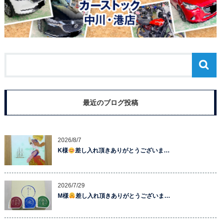
最近のブログ投稿
2026/8/7
K様
差し入れ頂きありがとうございま…
2026/7/29
M様
差し入れ頂きありがとうございま…