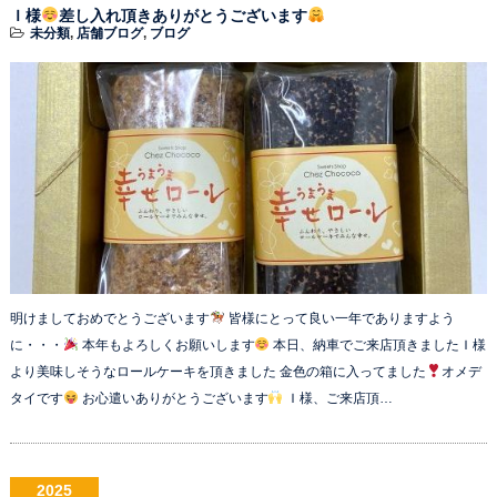
Ｉ様
差し入れ頂きありがとうございます
未分類
,
店舗ブログ
,
ブログ
明けましておめでとうございます
皆様にとって良い一年でありますよう
に・・・
本年もよろしくお願いします
本日、納車でご来店頂きましたＩ様
より美味しそうなロールケーキを頂きました 金色の箱に入ってました
オメデ
タイです
お心遣いありがとうございます
Ｉ様、ご来店頂…
2025