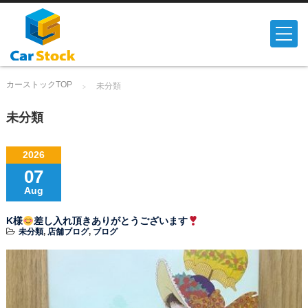
カーストックTOP
未分類
未分類
2026
07
Aug
K様
差し入れ頂きありがとうございます
未分類
,
店舗ブログ
,
ブログ