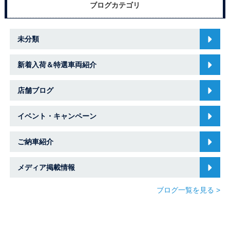
ブログカテゴリ
未分類
新着入荷＆特選車両紹介
店舗ブログ
イベント・キャンペーン
ご納車紹介
メディア掲載情報
ブログ一覧を見る >