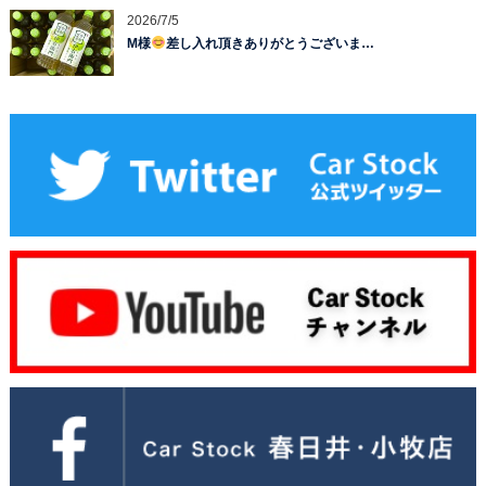
2026/7/5
M様
差し入れ頂きありがとうございま…