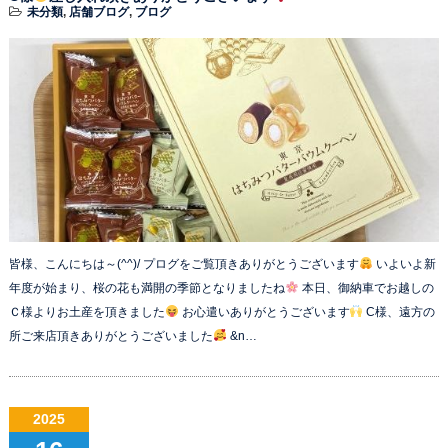
未分類
,
店舗ブログ
,
ブログ
皆様、こんにちは～(^^)/ プログをご覧頂きありがとうございます
いよいよ新
年度が始まり、桜の花も満開の季節となりましたね
本日、御納車でお越しの
Ｃ様よりお土産を頂きました
お心遣いありがとうございます
C様、遠方の
所ご来店頂きありがとうございました
&n…
2025