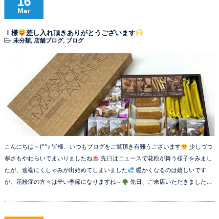
16
Mar
Ｉ様
差し入れ頂きありがとうございます
未分類
,
店舗ブログ
,
ブログ
こんにちは～(^^♪ 皆様、いつもブログをご覧頂き有難うございます
少しづつ
寒さもやわらいでまいりましたね
先日はニュースで花粉が舞う様子をみまし
たが、途端にくしゃみが出始めてしまいました
暖かくなるのは嬉しいです
が、花粉症の方々は辛い季節になりますね～
先日、ご来店いただきました…