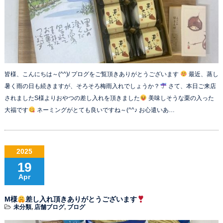
皆様、こんにちは～(^^)/ プログをご覧頂きありがとうございます
最近、蒸し
暑く雨の日も続きますが、そろそろ梅雨入れでしょうか？
さて、本日ご来店
されましたS様よりおやつの差し入れを頂きました
美味しそうな栗の入った
大福です
ネーミングがとても良いですね～(^^♪ お心遣いあ…
2025
19
Apr
M様
差し入れ頂きありがとうございます
未分類
,
店舗ブログ
,
ブログ