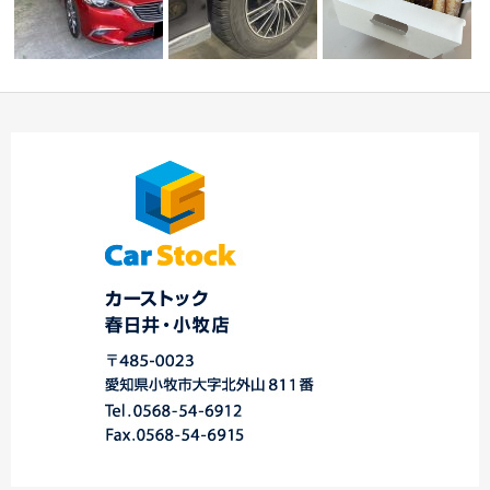
スタッドレスタイヤ交
☆ いつもありがと
☆Ｏ様 レガシィツー
ン
換 ☆スバル車専門
うございます！！！
リングワゴン ご納
店…
…
車…