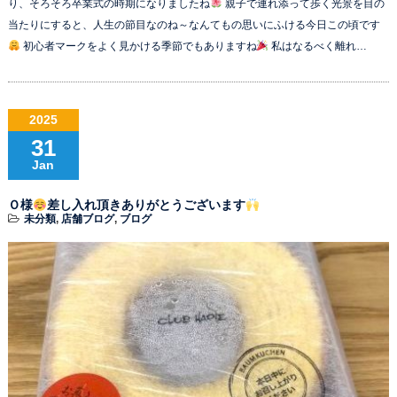
り、そろそろ卒業式の時期になりましたね
親子で連れ添って歩く光景を目の
当たりにすると、人生の節目なのね～なんてもの思いにふける今日この頃です
初心者マークをよく見かける季節でもありますね
私はなるべく離れ…
2025
31
Jan
Ｏ様
差し入れ頂きありがとうございます
未分類
,
店舗ブログ
,
ブログ