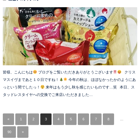
皆様、こんにちは
ブログをご覧いただきありがとうございます
クリス
マスイヴまであと１０日ですね！
今年の秋は、ほぼなかったかのようにあ
っという間でしたっ！
来年はもう少し秋を感じたいものです…笑 本日、ス
タッドレスタイヤへの交換でご来店いただきました…
«
1
2
3
4
5
6
7
8
…
90
»