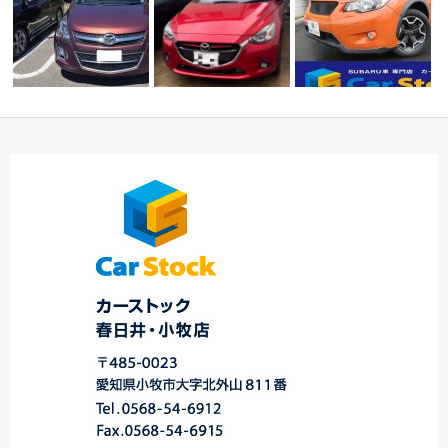
登録完了車両ご紹介し
平成２５年式 スバ
☆ 本日のご納車
ます！！！☆中川・
ル インプレッサＸ
☆ 春日井店
港…
Ｖ …