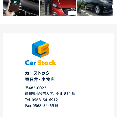
Ｍ様 アクセラスポー
Apple CarPlay④☆中
ツ ご納車 ☆中川・
公式インスタ…バズり
川・港店…
…
中
H様ｱﾙﾌｧｰ…