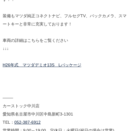
装備もマツダ純正コネクトナビ、フルセグTV、バックカメラ、スマ
ートキーと非常に充実しております！
車両の詳細はこちらをご覧ください
↓↓↓
H26年式 マツダデミオ13S Lパッケージ
——–
カーストック中川店
愛知県名古屋市中川区中島新町3-1301
TEL：
052-387-6912
営業時間：9:00～19:00 定休日：火曜日(祝日の場合は営業)