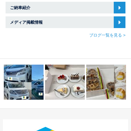
ご納車紹介
メディア掲載情報
ブログ一覧を見る >
店舗統合のお知らせ＆
ご
登録完了車両紹介
差し入れありがとう
…
従業員の誕生日(^O^)
ございます