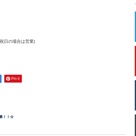
日(祝日の場合は営業)
Pin it
車！！☆