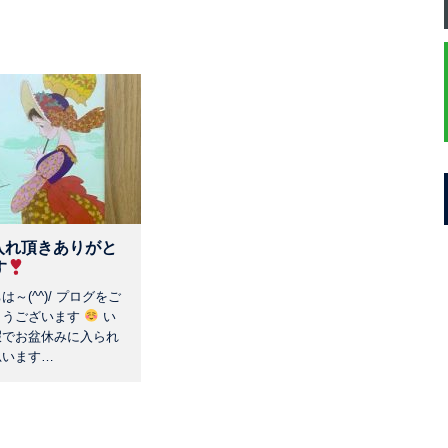
入れ頂きありがと
す
～(^^)/ プログをご
とうございます
い
暇でお盆休みに入られ
思います…