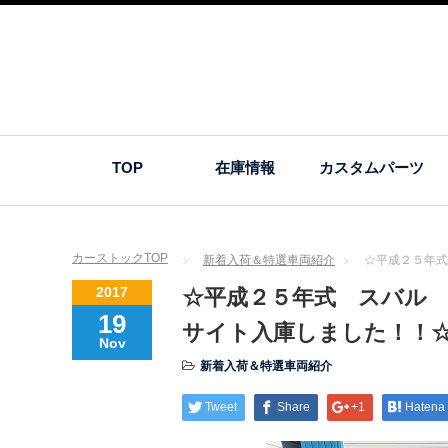
TOP
在庫情報
カスタムパーツ
カーストックTOP
新着入荷＆特選車両紹介
☆平成２５年式
2017
☆平成２５年式 スバル
19
サイト入庫しました！！
Nov
新着入荷＆特選車両紹介
Tweet
Share
+1
Hatena