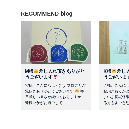
RECOMMEND blog
M様
差し入れ頂きありがと
K様
差し
うございます
うございま
皆様、こんにちは～(^^)/ プログをご
皆様、こんにちは
覧頂きありがとうございます
毎
覧頂きありが
日厳しい暑さが続いておりますが、
よいよ長期休
皆様いかがお過ごしで…
る方も多いと